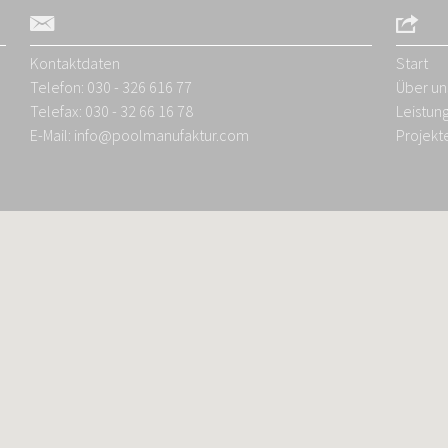
Kontaktdaten
Start
Telefon: 030 - 326 616 77
Über un
Telefax: 030 - 32 66 16 78
Leistun
E-Mail:
info@poolmanufaktur.com
Projekt