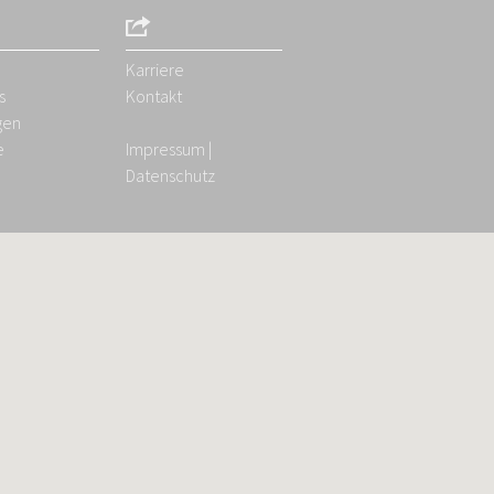
Karriere
s
Kontakt
gen
e
Impressum
|
Datenschutz