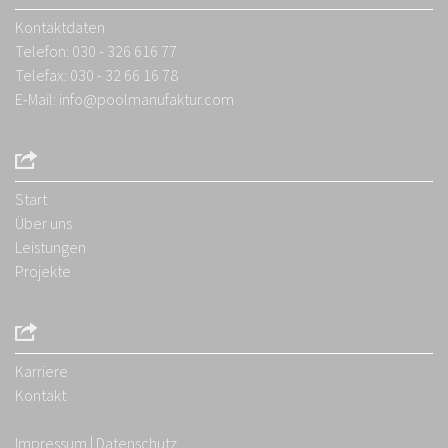
Kontaktdaten
Telefon: 030 - 326 616 77
Telefax: 030 - 32 66 16 78
E-Mail:
info@poolmanufaktur.com
Start
Über uns
Leistungen
Projekte
Karriere
Kontakt
Impressum
|
Datenschutz